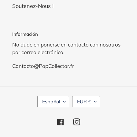
Soutenez-Nous !
Información
No dude en ponerse en contacto con nosotros
por correo electrónico.
Contacto@PopCollector.fr
IDIOMA
MONEDA
Español
EUR €
Facebook
Instagram