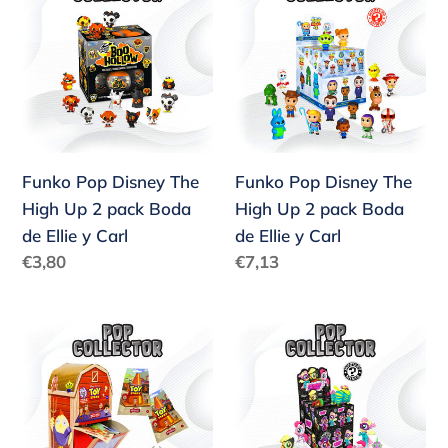
Pop
Pop
Disney
Disney
The
The
High
High
Up
Up
2
2
pack
pack
Funko Pop Disney The
Funko Pop Disney The
Boda
Boda
High Up 2 pack Boda
High Up 2 pack Boda
de
de
de Ellie y Carl
de Ellie y Carl
Ellie
Ellie
Precio
Precio
€3,80
€7,13
y
y
habitual
habitual
Carl
Carl
Funko
Funko
Pop
Pop
Disney
Disney
The
The
High
High