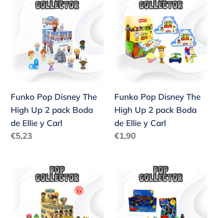
Pop
Pop
Disney
Disney
The
The
High
High
Up
Up
2
2
pack
pack
Funko Pop Disney The
Funko Pop Disney The
Boda
Boda
High Up 2 pack Boda
High Up 2 pack Boda
de
de
de Ellie y Carl
de Ellie y Carl
Ellie
Ellie
Precio
Precio
€5,23
€1,90
y
y
habitual
habitual
Carl
Carl
Funko
Funko
Pop
Pop
Disney
Disney
The
The