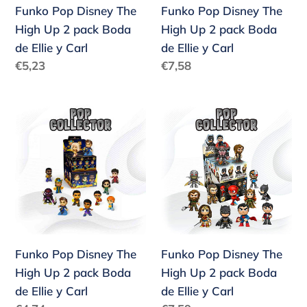
Funko Pop Disney The
Funko Pop Disney The
Boda
Boda
High Up 2 pack Boda
High Up 2 pack Boda
de
de
de Ellie y Carl
de Ellie y Carl
Ellie
Ellie
Precio
Precio
€5,23
€7,58
y
y
habitual
habitual
Carl
Carl
Funko
Funko
Pop
Pop
Disney
Disney
The
The
High
High
Up
Up
2
2
pack
pack
Funko Pop Disney The
Funko Pop Disney The
Boda
Boda
High Up 2 pack Boda
High Up 2 pack Boda
de
de
de Ellie y Carl
de Ellie y Carl
Ellie
Ellie