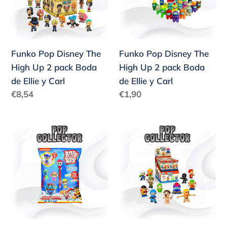
High
High
Up
Up
2
2
pack
pack
Funko Pop Disney The
Funko Pop Disney The
Boda
Boda
High Up 2 pack Boda
High Up 2 pack Boda
de
de
de Ellie y Carl
de Ellie y Carl
Ellie
Ellie
Precio
Precio
€8,54
€1,90
y
y
habitual
habitual
Carl
Carl
Funko
Funko
Pop
Pop
Disney
Disney
The
The
High
High
Up
Up
2
2
pack
pack