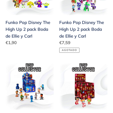
Up
Up
2
2
pack
pack
Funko Pop Disney The
Funko Pop Disney The
Boda
Boda
High Up 2 pack Boda
High Up 2 pack Boda
de
de
de Ellie y Carl
de Ellie y Carl
Ellie
Ellie
Precio
Precio
€1,90
€7,59
y
y
habitual
habitual
AGOTADO
Carl
Carl
Funko
Funko
Pop
Pop
Disney
Disney
The
The
High
High
Up
Up
2
2
pack
pack