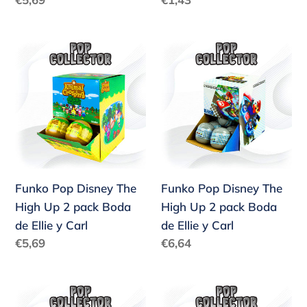
y
y
habitual
habitual
Carl
Carl
Funko
Funko
Pop
Pop
Disney
Disney
The
The
High
High
Up
Up
2
2
pack
pack
Funko Pop Disney The
Funko Pop Disney The
Boda
Boda
High Up 2 pack Boda
High Up 2 pack Boda
de
de
de Ellie y Carl
de Ellie y Carl
Ellie
Ellie
Precio
Precio
€5,69
€6,64
y
y
habitual
habitual
Carl
Carl
Funko
Funko