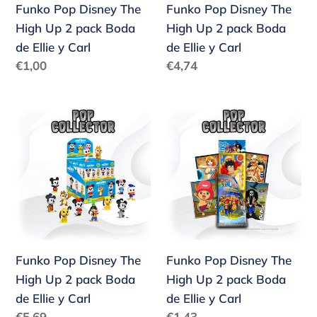
Funko Pop Disney The
Funko Pop Disney The
Boda
Boda
High Up 2 pack Boda
High Up 2 pack Boda
de
de
de Ellie y Carl
de Ellie y Carl
Ellie
Ellie
Precio
Precio
€1,00
€4,74
y
y
habitual
habitual
Carl
Carl
Funko
Funko
Pop
Pop
Disney
Disney
The
The
High
High
Up
Up
2
2
pack
pack
Funko Pop Disney The
Funko Pop Disney The
Boda
Boda
High Up 2 pack Boda
High Up 2 pack Boda
de
de
de Ellie y Carl
de Ellie y Carl
Ellie
Ellie
Precio
Precio
€5,69
€1,43