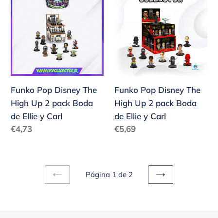
Pop
Pop
Disney
Disney
The
The
High
High
Up
Up
2
2
pack
pack
Funko Pop Disney The
Funko Pop Disney The
Boda
Boda
High Up 2 pack Boda
High Up 2 pack Boda
de
de
de Ellie y Carl
de Ellie y Carl
Ellie
Ellie
Precio
Precio
€4,73
€5,69
y
y
habitual
habitual
Carl
Carl
Página 1 de 2
PAGINA
SIGUIENTE
ANTERIOR
PÁGINA