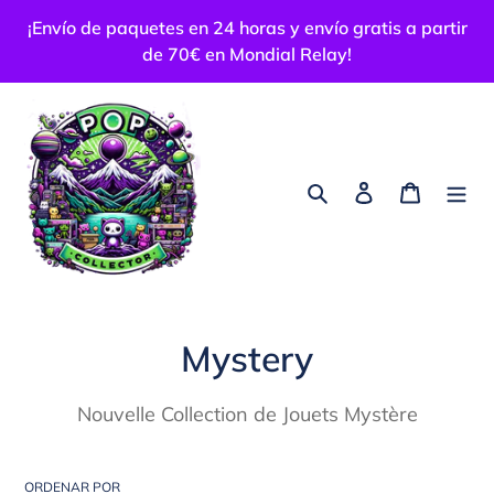
Ir
¡Envío de paquetes en 24 horas y envío gratis a partir
directamente
de 70€ en Mondial Relay!
al
contenido
Buscar
Ingresar
Carrito
Colección:
Mystery
Nouvelle Collection de Jouets Mystère
ORDENAR POR