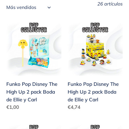
26 artículos
Funko
Funko
Pop
Pop
Disney
Disney
The
The
High
High
Up
Up
2
2
pack
pack
Funko Pop Disney The
Funko Pop Disney The
Boda
Boda
High Up 2 pack Boda
High Up 2 pack Boda
de
de
de Ellie y Carl
de Ellie y Carl
Ellie
Ellie
Precio
Precio
€1,00
€4,74
y
y
habitual
habitual
Carl
Carl
Funko
Funko