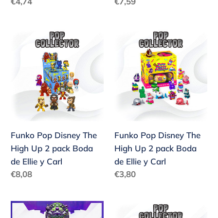
Precio
Precio
€4,74
€7,59
y
y
habitual
habitual
Carl
Carl
Funko
Funko
Pop
Pop
Disney
Disney
The
The
High
High
Up
Up
2
2
pack
pack
Funko Pop Disney The
Funko Pop Disney The
Boda
Boda
High Up 2 pack Boda
High Up 2 pack Boda
de
de
de Ellie y Carl
de Ellie y Carl
Ellie
Ellie
Precio
Precio
€8,08
€3,80
y
y
habitual
habitual
Carl
Carl
Funko
Funko