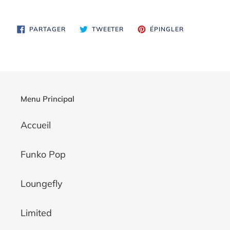
PARTAGER
TWEETER
ÉPINGLER
PARTAGER
TWEETER
ÉPINGLER
SUR
SUR
SUR
FACEBOOK
TWITTER
PINTEREST
Menu Principal
Accueil
Funko Pop
Loungefly
Limited