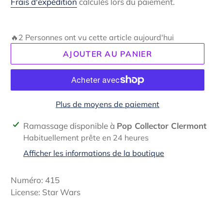
Frais d'expédition
calculés lors du paiement.
🔥2 Personnes ont vu cette article aujourd'hui
AJOUTER AU PANIER
Plus de moyens de paiement
Ajout
Ramassage disponible à
Pop Collector Clermont
d'un
Habituellement prête en 24 heures
produit
Afficher les informations de la boutique
à
votre
Numéro: 415
panier
License:
Star Wars