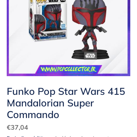
Funko Pop Star Wars 415
Mandalorian Super
Commando
Prix
€37,04
normal