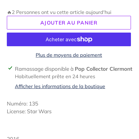
🔥2 Personnes ont vu cette article aujourd'hui
AJOUTER AU PANIER
Plus de moyens de paiement
Ajout
Ramassage disponible à
Pop Collector Clermont
d'un
Habituellement prête en 24 heures
produit
Afficher les informations de la boutique
à
votre
Numéro: 135
panier
License:
Star Wars
2016