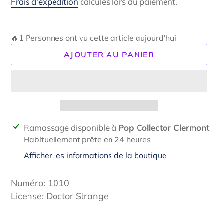
Frais d'expédition
calculés lors du paiement.
🔥1 Personnes ont vu cette article aujourd'hui
AJOUTER AU PANIER
Ajout
Ramassage disponible à
Pop Collector Clermont
d'un
Habituellement prête en 24 heures
produit
Afficher les informations de la boutique
à
votre
Numéro: 1010
panier
License: Doctor Strange