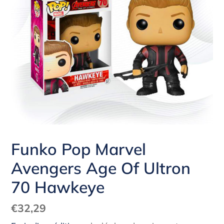
Funko Pop Marvel
Avengers Age Of Ultron
70 Hawkeye
Prix
€32,29
normal