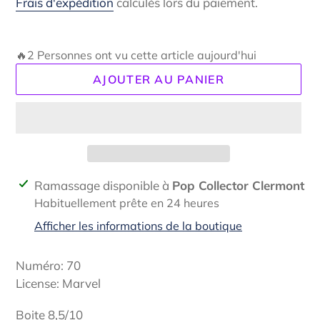
Frais d'expédition
calculés lors du paiement.
🔥2 Personnes ont vu cette article aujourd'hui
AJOUTER AU PANIER
Ajout
Ramassage disponible à
Pop Collector Clermont
d'un
Habituellement prête en 24 heures
produit
Afficher les informations de la boutique
à
votre
Numéro: 70
panier
License: Marvel
Boite 8,5/10