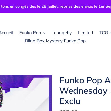
tons en congés dès le 28 Juillet, reprise des envois le 1er S
Accueil
Funko Pop
Loungefly
Limited
TCG
Blind Box Mystery Funko Pop
Funko Pop A
Wednesday 1
Exclu