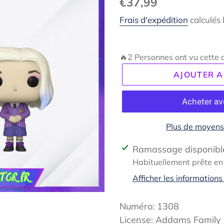
Prix
€37,99
normal
Frais d'expédition
calculés 
🔥2 Personnes ont vu cette a
AJOUTER A
Plus de moyens
Ajout
Ramassage disponibl
d'un
Habituellement prête en
produit
Afficher les informations
à
votre
Numéro: 1308
panier
License: Addams Family