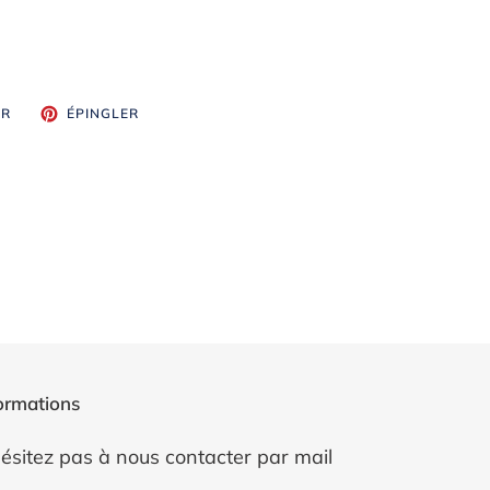
TWEETER
ÉPINGLER
ER
ÉPINGLER
SUR
SUR
TWITTER
PINTEREST
ormations
ésitez pas à nous contacter par mail