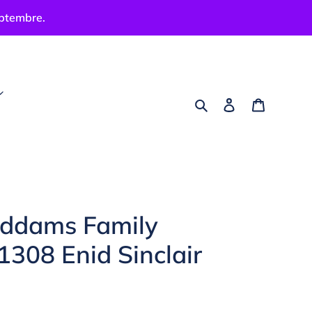
eptembre.
Rechercher
Se connecter
Panier
ddams Family
308 Enid Sinclair