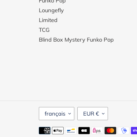
Funko Pop
Loungefly
Limited
TCG
Blind Box Mystery Funko Pop
LANGUE
DEVISE
français
EUR €
Moyens